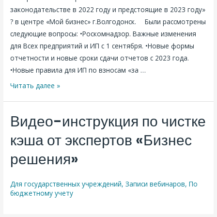
законодательстве в 2022 году и предстоящие в 2023 году»
? в центре «Мой бизнес» г.Волгодонск. ⠀ Были рассмотрены
следующие вопросы: •Роскомнадзор. Важные изменения
для Всех предприятий и ИП с 1 сентября. •Новые формы
отчетности и новые сроки сдачи отчетов с 2023 года.
•Новые правила для ИП по взносам «за …
Основные
Читать далее »
изменения
в
Видео-инструкция по чистке
законодательстве
в
кэша от экспертов «Бизнес
2022
решения»
году
и
предстоящие
Для государственных учреждений
,
Записи вебинаров
,
По
бюджетному учету
в
2023