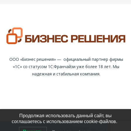
году
ООО «Бизнес решения» — официальный партнер фирмы
«1С» со статусом 1С:Франчайзи уже более 18 лет. Мы
надежная и стабильная компания.
Продолжая использовать данный сайт, вы
соглашаетесь с использованием cookie-файлов.
Copyright © 2026 Продажа и аренда программ 1С