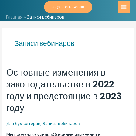
Перейти
+7(938)146-41-00
MAI
к
Главная
Записи вебинаров
содержимому
MEN
Записи вебинаров
Основные изменения в
законодательстве в 2022
году и предстоящие в 2023
году
Для бухгалтерии
,
Записи вебинаров
Мы провели семинар «Основные изменения в