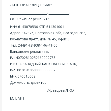
ЛИЦЕНЗИАТ: ЛИЦЕНЗИАР:
_________________________/______________/
ООО "Бизнес решения"
ИНН 6143070536 КПП 614301001
Адрес: 347375, Ростовская обл, Волгодонск г,
Курчатова пр-кт, дом № 45, офис 3
Тел. 244914,8-938-146-41-00
Банковские реквизиты:
Р/с 40702810252160002783
В ЮГО-ЗАПАДНЫЙ БАНК ПАО СБЕРБАНК,
К/с 30101810600000000602
БИК 046015602
Должность: директор
_________________________/Кравцова Л.Ю./
М.П. М.П.