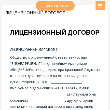
Перейти
+7(938)146-41-00
MAI
к
ЛИЦЕНЗИОННЫЙ ДОГОВОР
Главная
ЛИЦЕНЗИОННЫЙ ДОГОВОР
содержимому
MEN
ЛИЦЕНЗИОННЫЙ ДОГОВОР
ЛИЦЕНЗИОННЫЙ ДОГОВОР N _______
Общество с ограниченной ответственностью
"БИЗНЕС РЕШЕНИЯ", в дальнейшем именуемое
«ЛИЦЕНЗИАР», в лице директора Кравцовой Людмилы
Юрьевны, действующего на основании устава, с
одной стороны, и ООО "_____________________",
именуемое в дальнейшем «ЛИЦЕНЗИАТ», в лице
_____________________________________, действующего на
основании _______________________, с другой стороны,
заключили настоящий договор о нижеследующем: