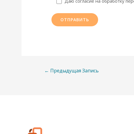
Даю согласие на обработку пе
Навигация
←
Предыдущая Запись
по
записям