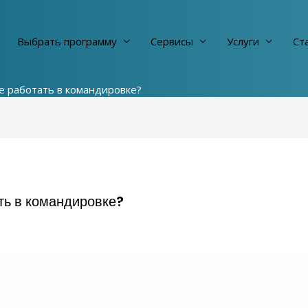
Выбрать программу
Сервисы
Услуги
Cт
е работать в командировке?
ть в командировке?