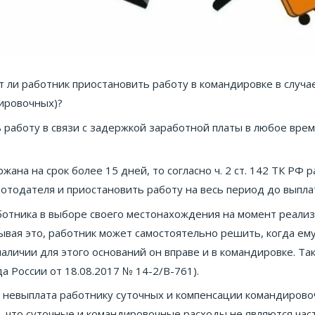
?
 ли работник приостановить работу в командировке в случ
ировочных)?
работу в связи с задержкой заработной платы в любое время
жана на срок более 15 дней, то согласно ч. 2 ст. 142 ТК РФ
ботодателя и приостановить работу на весь период до выпл
ботника в выборе своего местонахождения на момент реализа
ывая это, работник может самостоятельно решить, когда ему
наличии для этого оснований он вправе и в командировке. Т
а России от 18.08.2017 № 14-2/В-761).
 невыплата работнику суточных и компенсации командирово
м, что суточные и командировочные расходы не являются час