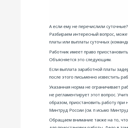
А если ему не перечислили суточные
Разбираем интересный вопрос, может
платы или выплаты суточных (команд
Работник имеет право приостановить 
Объясняется это следующим.
Если выплата заработной платы задер
после этого письменно известить ра
Указанная норма не ограничивает ра
не регламентирует этот вопрос. Учит
образом, приостановить работу при 
Минтруд России (см. п исьмо Минтруд
Обращаем внимание также на то, что
для приостановки работы. Дело в то