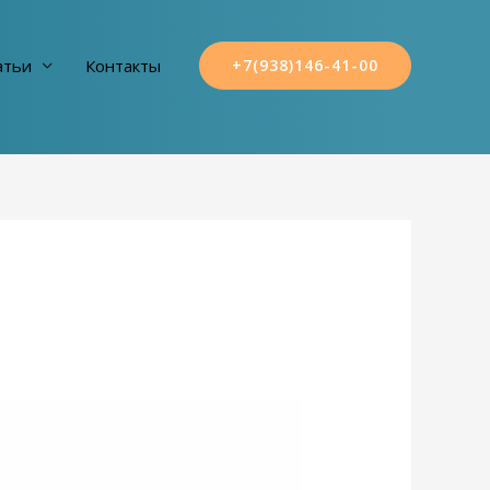
атьи
Контакты
+7(938)146-41-00