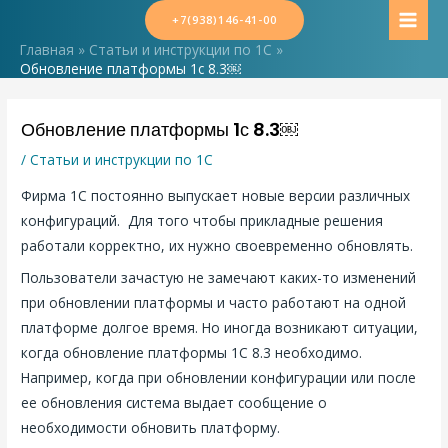
Перейти
+7(938)146-41-00
MAI
к
Главная
Статьи и инструкции по 1С
содержимому
MEN
Обновление платформы 1с 8.3￼
Обновление платформы 1с 8.3￼
/
Статьи и инструкции по 1С
Фирма 1С постоянно выпускает новые версии различных
конфигураций. Для того чтобы прикладные решения
работали корректно, их нужно своевременно обновлять.
Пользователи зачастую не замечают каких-то изменений
при обновлении платформы и часто работают на одной
платформе долгое время. Но иногда возникают ситуации,
когда обновление платформы 1С 8.3 необходимо.
Например, когда при обновлении конфигурации или после
ее обновления система выдает сообщение о
необходимости обновить платформу.