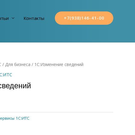
атьи
Контакты
+7(938)146-41-00
С
/
Для бизнеса
/ 1С:Изменение сведений
С:ИТС
сведений
ервисы 1С:ИТС