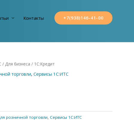
атьи
Контакты
+7(938)146-41-00
С
/
Для бизнеса
/ 1С:Кредит
чной торговли
,
Сервисы 1С:ИТС
ля розничной торговли
,
Сервисы 1С:ИТС