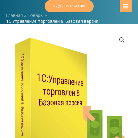
Перейти
+7(938)146-41-00
MAI
к
Главная
Товары
содержимому
MEN
1С:Управление торговлей 8. Базовая версия