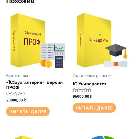
Похожие
Бухгалтерия
Отраслевые решения
«1С:Бухгалтерия». Версия
1С:Университет
ПРОФ
Оценка
96000,00
₽
0
Оценка
23000,00
₽
из
0
5
из
ЧИТАТЬ ДАЛЕЕ
5
ЧИТАТЬ ДАЛЕЕ