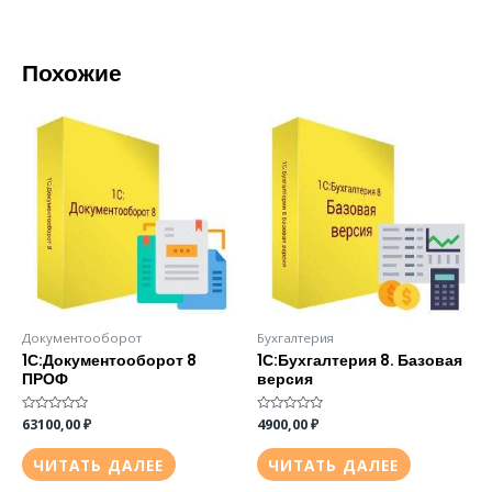
Похожие
Документооборот
Бухгалтерия
1С:Документооборот 8
1С:Бухгалтерия 8. Базовая
ПРОФ
версия
Оценка
63100,00
₽
Оценка
4900,00
₽
0
0
из
из
5
5
ЧИТАТЬ ДАЛЕЕ
ЧИТАТЬ ДАЛЕЕ