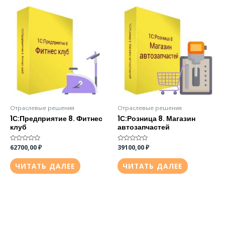
Отраслевые решения
Отраслевые решения
1С:Предприятие 8. Фитнес
1С:Розница 8. Магазин
клуб
автозапчастей
Оценка
62700,00
₽
Оценка
39100,00
₽
0
0
из
из
5
5
ЧИТАТЬ ДАЛЕЕ
ЧИТАТЬ ДАЛЕЕ