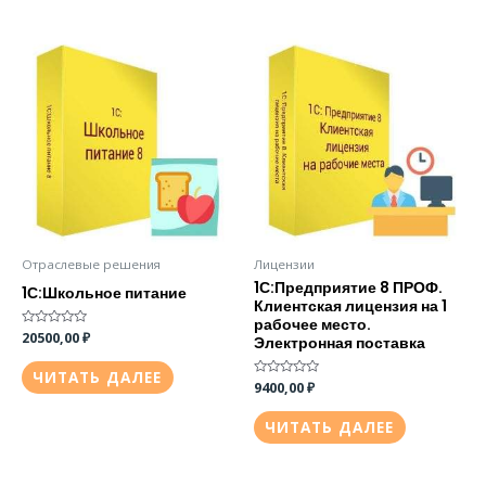
Отраслевые решения
Лицензии
1С:Предприятие 8 ПРОФ.
1С:Школьное питание
Клиентская лицензия на 1
рабочее место.
Оценка
20500,00
₽
Электронная поставка
0
из
5
ЧИТАТЬ ДАЛЕЕ
Оценка
9400,00
₽
0
из
5
ЧИТАТЬ ДАЛЕЕ