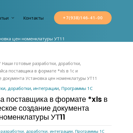
атьи
Контакты
+7(938)146-41-00
ановка цен номенклатуры УТ11
/
Наши готовые разработки, доработки,
айса поставщика в формате *xls в 1с и
е документа Установка цен номенклатуры УТ11
ки, доработки, интеграции
,
Программы 1С
а поставщика в формате *xls в
еское создание документа
 номенклатуры УТ11
разработки, доработки, интеграции
,
Программы 1С