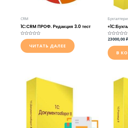
CRM
Бухгалтери
1С:CRM ПРОФ. Редакция 3.0 тест
«1С:Бухг
23000,00
Оценка
Оценка
0
0
ЧИТАТЬ ДАЛЕЕ
из
из
5
5
В К