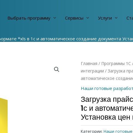
Выбрать программу
Сервисы
Услуги
Cт
формате *xls в 1с и автоматическое создание документа Уст
Главная
/
Программы 1С
интеграции
/ Загрузка пр
автоматическое создани
Наши готовые разработ
Загрузка прайс
1с и автоматич
Установка цен
Категории:
Наши готовые 