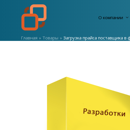
Перейти
к
О компании
содержимому
Главная
Товары
Загрузка прайса поставщика в 