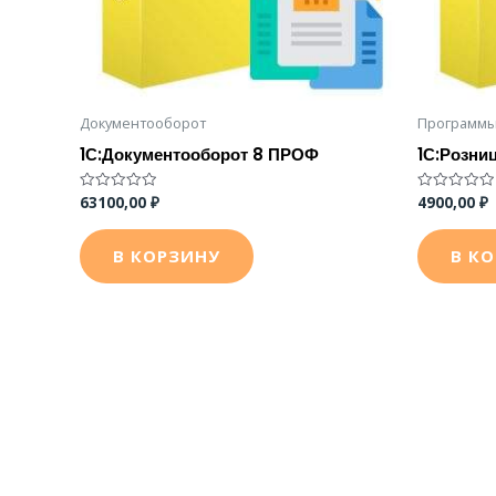
Документооборот
Программы
1С:Документооборот 8 ПРОФ
1С:Розниц
63100,00
₽
4900,00
₽
Оценка
Оценка
0
0
из
из
5
5
В КОРЗИНУ
В К