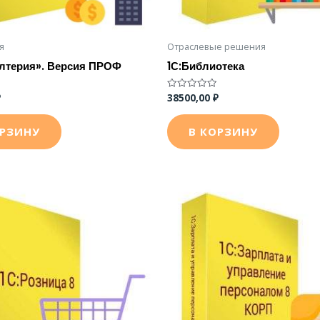
я
Отраслевые решения
алтерия». Версия ПРОФ
1С:Библиотека
₽
38500,00
₽
Оценка
0
из
5
ОРЗИНУ
В КОРЗИНУ