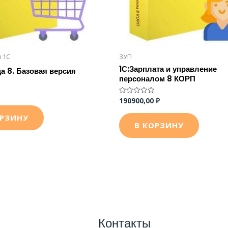
 1С
ЗУП
1С:Зарплата и управление
а 8. Базовая версия
персоналом 8 КОРП
190900,00
₽
Оценка
0
из
ОРЗИНУ
5
В КОРЗИНУ
Контакты