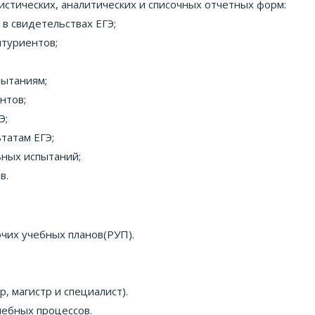
истических, аналитических и списочных отчетных форм:
в свидетельствах ЕГЭ;
итуриентов;
пытаниям;
нтов;
Э;
татам ЕГЭ;
ьных испытаний;
в.
чих учебных планов(РУП).
, магистр и специалист).
чебных процессов.