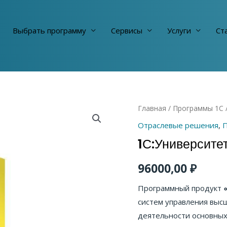
Выбрать программу
Сервисы
Услуги
Cт
Главная
/
Программы 1С
Отраслевые решения
,
П
1С:Университе
96000,00
₽
Программный продукт
систем управления выс
деятельности основных