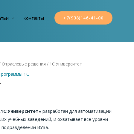
атьи
Контакты
+7(938)146-41-00
/
Отраслевые решения
/ 1С:Университет
рограммы 1С
т
«1С:Университет»
разработан для автоматизации
ших учебных заведений, и охватывает все уровни
 подразделений ВУЗа.